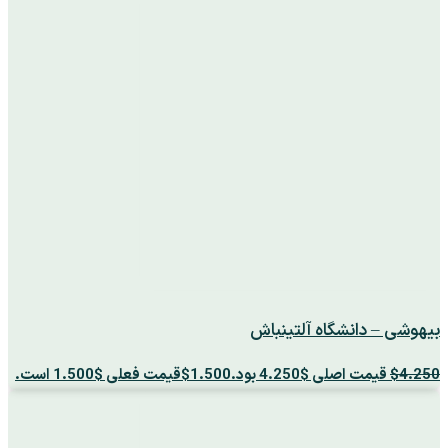
بیهوشی – دانشگاه آلتینباش
4.250
$
قیمت اصلی $4.250 بود.
1.500
$
قیمت فعلی $1.500 است.