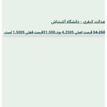
عدالت کیفری – دانشگاه آلتینباش
4.250
$
قیمت اصلی $4.250 بود.
1.500
$
قیمت فعلی $1.500 است.