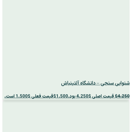
شنوایی سنجی – دانشگاه آلتینباش
4.250
$
قیمت اصلی $4.250 بود.
1.500
$
قیمت فعلی $1.500 است.