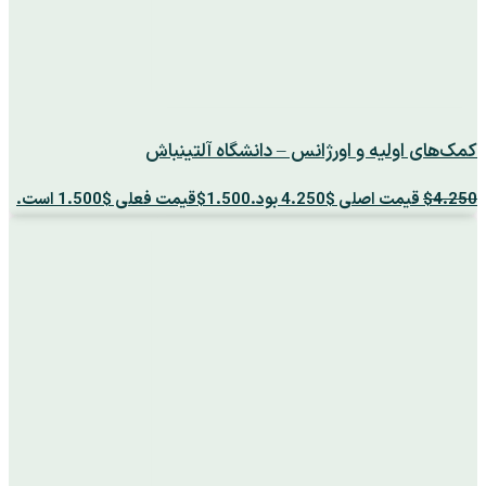
کمک‌های اولیه و اورژانس – دانشگاه آلتینباش
4.250
$
قیمت اصلی $4.250 بود.
1.500
$
قیمت فعلی $1.500 است.