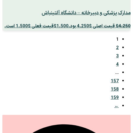
مدارک پزشکی و دبیرخانه – دانشگاه آلتینباش
4.250
$
قیمت اصلی $4.250 بود.
1.500
$
قیمت فعلی $1.500 است.
1
2
3
4
…
157
158
159
←