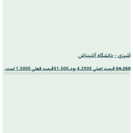
آشپزی – دانشگاه آلتینباش
4.250
$
قیمت اصلی $4.250 بود.
1.500
$
قیمت فعلی $1.500 است.