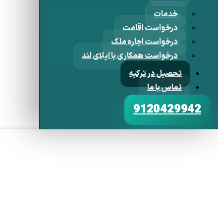
خدمات
درخواست اقامت
درخواست اجاره ملک
درخواست همکاری با اپلای لند
تحصیل در ترکیه
تماس با ما
9120429942