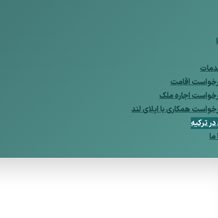
مات
خواست اقامت
خواست اجاره ملک
خواست همکاری با اپلای لند
ر ترکیه
ما