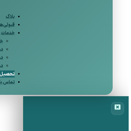
بلاگ
قبولی‌ها
خدمات
خد
در
در
در
تحصیل د
تماس با 