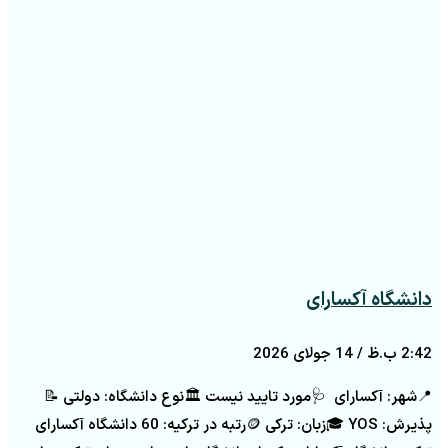
دانشگاه آکسارای
2:42 ب.ظ
14 جولای 2026
📍شهر: آکسارای 🩺مورد تایید نیست 🏛️نوع دانشگاه: دولتی 📝
پذیرش: YOS 🎓زبان: ترکی 🪙رتبه در ترکیه: 60 دانشگاه آکسارای