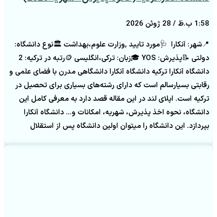
1:58 ب.ظ
28 ژوئن 2026
📍شهر: آنکارا 🩺مورد تایید ,وزارت علوم،بهداشت 🏛️نوع دانشگاه:
دولتی 📝پذیرش: YOS 🎓زبان: ترکی،انگلیسی 🪙رتبه در ترکیه: 2
دانشگاه آنکارا ترکیه دانشگاه آنکارا دانشگاهی مدرن با فضای علمی و
رقابتی بسیارسالم است که دارای رشته‌های بسیاری برای تحصیل در
ترکیه است. اپلای لند در این مقاله قصد دارد به معرفی کامل این
دانشگاه، نحوه اخذ پذیرش، شهریه، امکانات و… دانشگاه آنکارا
بپردازد. این دانشگاه را میتوان اولین دانشگاه پس از استقلال