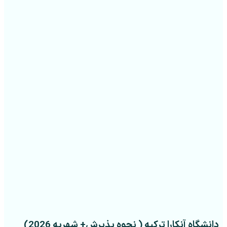
دانشگاه آنکارا ترکیه ( نحوه پذیرش+ شهریه 2026)