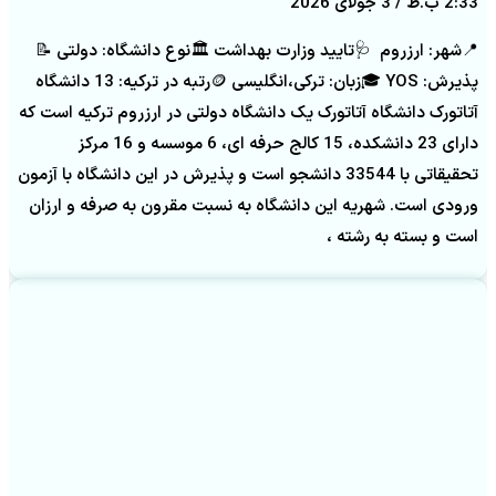
2:33 ب.ظ
3 جولای 2026
📍شهر: ارزروم 🩺تایید وزارت بهداشت 🏛️نوع دانشگاه: دولتی 📝
پذیرش: YOS 🎓زبان: ترکی،انگلیسی 🪙رتبه در ترکیه: 13 دانشگاه
آتاتورک دانشگاه آتاتورک یک دانشگاه دولتی در ارزروم ترکیه است که
دارای 23 دانشکده، 15 کالج حرفه ای، 6 موسسه و 16 مرکز
تحقیقاتی با 33544 دانشجو است و پذیرش در این دانشگاه با آزمون
ورودی است. شهریه این دانشگاه به نسبت مقرون به صرفه و ارزان
است و بسته به رشته ،