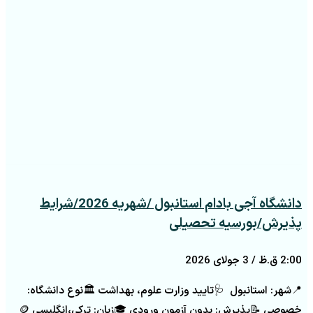
دانشگاه آجی بادام استانبول /شهریه 2026/شرایط
پذیرش/بورسیه تحصیلی
2:00 ق.ظ
3 جولای 2026
📍شهر: استانبول 🩺تایید وزارت علوم، بهداشت 🏛️نوع دانشگاه:
خصوصی 📝پذیرش: بدون آزمون ورودی 🎓زبان: ترکی،انگلیسی 🪙