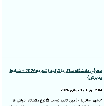
معرفی دانشگاه ساکاریا ترکیه {شهریه2026 + شرایط
پذیرش}
12:04 ق.ظ
3 جولای 2026
📍شهر: ساکاریا 🩺مورد تایید نیست 🏛️نوع دانشگاه: دولتی 📝