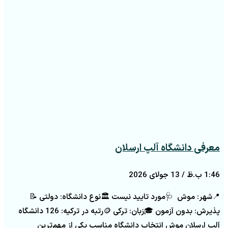
معرفی دانشگاه آلپ ارسلان
1:46 ب.ظ
13 جولای 2026
📍شهر: موش 🩺مورد تایید نیست 🏛️نوع دانشگاه: دولتی 📝
پذیرش: بدون آزمون 🎓زبان: ترکی 🪙رتبه در ترکیه: 126 دانشگاه
آلپ ارسلان موش انتخاب دانشگاه مناسب یکی از مهم‌ترین