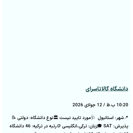
دانشگاه گالاتاسرای
10:20 ب.ظ
12 جولای 2026
📍شهر: استانبول 🩺مورد تایید نیست 🏛️نوع دانشگاه: دولتی 📝
پذیرش: SAT 🎓زبان: ترکی،انگلیسی 🪙رتبه در ترکیه: 46 دانشگاه