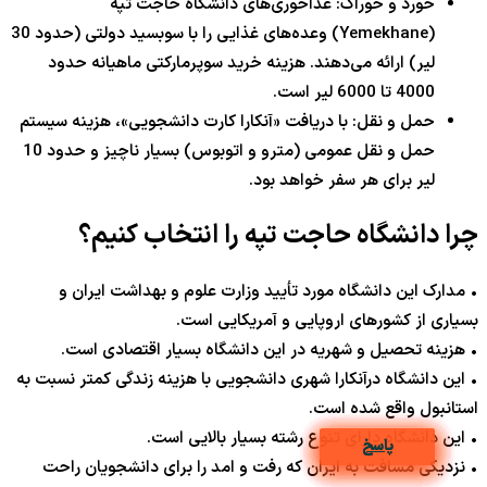
خورد و خوراک: غذاخوری‌های دانشگاه حاجت تپه
(Yemekhane) وعده‌های غذایی را با سوبسید دولتی (حدود
30
لیر) ارائه می‌دهند. هزینه خرید سوپرمارکتی ماهیانه حدود
4000
تا
6000
لیر است.
حمل و نقل: با دریافت «آنکارا کارت دانشجویی»، هزینه سیستم
حمل و نقل عمومی (مترو و اتوبوس) بسیار ناچیز و حدود
10
لیر برای هر سفر خواهد بود.
چرا دانشگاه حاجت تپه را انتخاب کنیم؟
• مدارک این دانشگاه مورد تأیید وزارت علوم و بهداشت ایران و
بسیاری از کشورهای اروپایی و آمریکایی است.
• هزینه تحصیل و شهریه در این دانشگاه بسیار اقتصادی است.
• این دانشگاه درآنکارا شهری دانشجویی با هزینه زندگی کمتر نسبت به
استانبول واقع شده است.
• این دانشگاه دارای تنوع رشته بسیار بالایی است.
پاسخ
پاسخ
پاسخ
پاسخ
پاسخ
پاسخ
پاسخ
پاسخ
پاسخ
پاسخ
• نزدیکی مسافت به ایران که رفت و امد را برای دانشجویان راحت