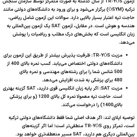
آزمون TR-YÖS از سال گذشته به صورت متمرکز توسط سازمان سنجش
ترکیه (ÖSYM) برگزار می‌شود و برای ورود به دانشگاه‌های دولتی مانند
حاجت تپه اعتبار بسیار بالایی دارد. سوالات این آزمون شامل ریاضی،
هندسه و هوش است. در مقابل، آزمون SAT یک آزمون بین‌المللی به
زبان انگلیسی است که بخش‌های درک مطلب و ریاضیات را پوشش
می‌دهد.
مزیت TR-YÖS: ظرفیت پذیرش بیشتر از طریق این آزمون برای
دانشگاه‌های دولتی اختصاص می‌یابد. کسب نمره بالای
400
از
500
شانس شما را برای رشته‌های مهندسی و نمره بالای
480
برای پزشکی به شدت افزایش می‌دهد.
مزیت SAT: اگر پایه زبان انگلیسی قوی دارید، SAT گزینه بهتری
است. حاجت تپه معمولا نمره کل بالای
1200
(و برای پزشکی
بالای
1400
) را درخواست می‌کند.
توصیه اپلای لند: اگر هدف اصلی شما فقط دانشگاه‌های دولتی ترکیه
است، تمرکز روی TR-YÖS منطقی‌تر است؛ اما اگر گزینه‌های
بین‌المللی دیگری هم دارید، SAT مسیر منعطف‌تری خواهد بود.