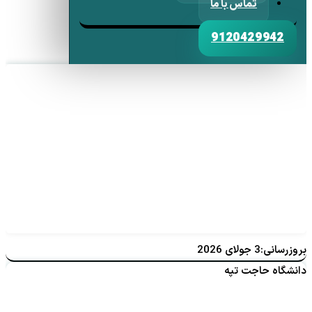
تماس با ما
9120429942
بروزرسانی:3 جولای 2026
دانشگاه حاجت تپه