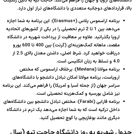
دانشگاه‌های اروپا و جهان را فراهم می‌کند. حاجت تپه به دلیل رنکینگ
بالا، قراردادهای دوجانبه متعددی با دانشگاه‌های تراز اول دارد.
برنامه اراسموس پلاس (+Erasmus): این برنامه به شما اجازه
می‌دهد بین
1
تا
2
ترم تحصیلی را در یکی از کشورهای اتحادیه
اروپا بگذرانید. علاوه بر معافیت از پرداخت شهریه در دانشگاه
مقصد، ماهانه کمک‌هزینه‌ای (گرنت) بین
400
تا
600
یورو
دریافت خواهید کرد. شرط اصلی، داشتن معدل بالای
2.5
از
4.0
و تسلط به زبان انگلیسی است.
برنامه مولانا (Mevlana): برخلاف اراسموس که مختص
اروپاست، برنامه مولانا امکان تبادل دانشجو با دانشگاه‌های
سراسر جهان (از جمله آسیا و آمریکا) را فراهم می‌کند. این برنامه
نیز شامل بورسیه و کمک‌هزینه تحصیلی است.
برنامه فارابی (Farabi): مختص تبادل دانشجو بین دانشگاه‌های
داخل ترکیه است که به شما اجازه می‌دهد یک ترم در دانشگاه
دیگری مانند بوغازیچی یا کوچ تحصیل کنید.
جدول شهریه به روز دانشگاه حاجت تپه (سال