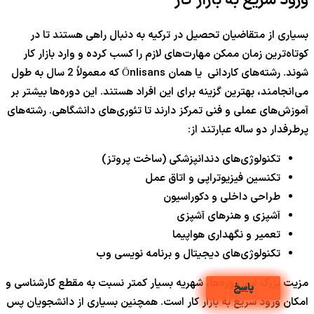
ورود سریع به بازار کار
بسیاری از متقاضیان تحصیل در ترکیه به دنبال راهی هستند تا در
کوتاه‌ترین زمان ممکن مهارت‌های لازم را کسب کرده و وارد بازار کار
شوند. رشته‌های کاردانی یا همان Önlisans که معمولاً 2 سال به طول
می‌انجامند، بهترین گزینه برای این افراد هستند. این دوره‌ها بیشتر بر
آموزش‌های عملی و فنی تمرکز دارند تا تئوری‌های دانشگاهی. رشته‌های
پرطرفدار دو ساله عبارتند از:
تکنولوژی‌های دندانپزشکی (ساخت پروتز)
تکنسین فیزیوتراپی و اتاق عمل
طراحی داخلی و دکوراسیون
آشپزی و هنرهای آشپزی
تعمیر و نگهداری هواپیما
تکنولوژی‌های دیجیتال و برنامه نویسی وب
مزیت بزرگ این دوره‌ها، شهریه بسیار کمتر نسبت به مقطع کارشناسی و
پاسخ
پاسخ
پاسخ
پاسخ
پاسخ
پاسخ
پاسخ
پاسخ
پاسخ
پاسخ
امکان ورود سریع به بازار کار است. همچنین بسیاری از دانشجویان پس