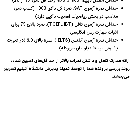
حداقل معدل دیپلم: 60% تا 70% (حداقل نمره 15 از 20)
حداقل نمره آزمون SAT: نمره کل بالای 1000 (کسب نمره
مناسب در بخش ریاضیات اهمیت بالایی دارد)
حداقل نمره آزمون تافل (TOEFL IBT): نمره بالای 75 برای
اثبات مهارت زبان انگلیسی
حداقل نمره آزمون آیلتس (IELTS): نمره بالای 6.0 (در صورت
پذیرش توسط دپارتمان مربوطه)
ارائه مدارک کامل و داشتن نمرات بالاتر از حداقل‌های تعیین شده،
روند بررسی پرونده شما را توسط کمیته پذیرش دانشگاه آتیلیم تسریع
می‌بخشد.