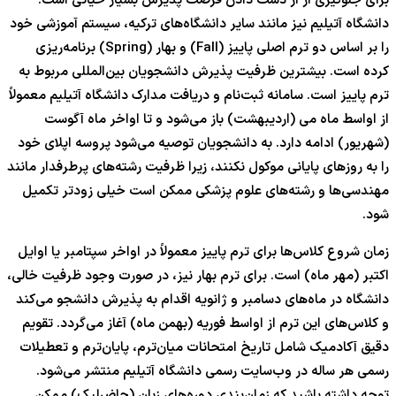
برای جلوگیری از از دست دادن فرصت پذیرش بسیار حیاتی است.
دانشگاه آتیلیم نیز مانند سایر دانشگاه‌های ترکیه، سیستم آموزشی خود
را بر اساس دو ترم اصلی پاییز (Fall) و بهار (Spring) برنامه‌ریزی
کرده است. بیشترین ظرفیت پذیرش دانشجویان بین‌المللی مربوط به
ترم پاییز است. سامانه ثبت‌نام و دریافت مدارک دانشگاه آتیلیم معمولاً
از اواسط ماه می (اردیبهشت) باز می‌شود و تا اواخر ماه آگوست
(شهریور) ادامه دارد. به دانشجویان توصیه می‌شود پروسه اپلای خود
را به روزهای پایانی موکول نکنند، زیرا ظرفیت رشته‌های پرطرفدار مانند
مهندسی‌ها و رشته‌های علوم پزشکی ممکن است خیلی زودتر تکمیل
شود.
زمان شروع کلاس‌ها برای ترم پاییز معمولاً در اواخر سپتامبر یا اوایل
اکتبر (مهر ماه) است. برای ترم بهار نیز، در صورت وجود ظرفیت خالی،
دانشگاه در ماه‌های دسامبر و ژانویه اقدام به پذیرش دانشجو می‌کند
و کلاس‌های این ترم از اواسط فوریه (بهمن ماه) آغاز می‌گردد. تقویم
دقیق آکادمیک شامل تاریخ امتحانات میان‌ترم، پایان‌ترم و تعطیلات
رسمی هر ساله در وب‌سایت رسمی دانشگاه آتیلیم منتشر می‌شود.
توجه داشته باشید که زمان‌بندی دوره‌های زبان (حاضرلیک) ممکن