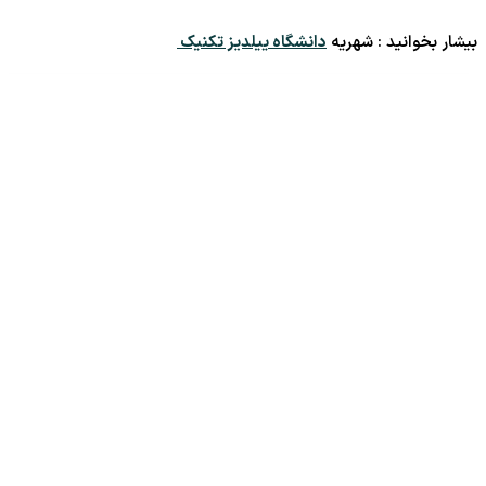
بیشار بخوانید : شهریه
دانشگاه ییلدیز تکنیک