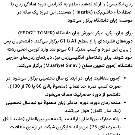
زبان انگلیسی) را ارائه ندهند، ملزم به گذراندن دوره آمادگی زبان یا
اصطلاحاً «حاضرلیک» (Hazırlık) هستند. این دوره یک ساله در
موسسه زبان دانشگاه برگزار می‌شود.
برای زبان ترکی، مرکز آموزش زبان دانشگاه (ESOGÜ TÖMER)
دوره‌های فشرده‌ای را از سطح A1 تا C1 برگزار می‌کند. دانشجویان پس
از پایان این دوره و کسب مدرک C1 می‌توانند وارد کورس اصلی رشته
خود شوند. برای رشته‌های انگلیسی‌زبان نیز، دپارتمان زبان‌های خارجی
دانشگاه آزمون تعیین سطح (Muafiyet Sınavı) برگزار می‌کند.
آزمون معافیت زبان: در ابتدای سال تحصیلی برگزار می‌شود. در
صورت کسب نمره حد نصاب (معمولاً بالای
60
یا
70
از
100
)،
دانشجو از دوره حاضرلیک معاف می‌شود.
مدت زمان دوره: دوره آمادگی زبان معمولاً دو نیم‌سال تحصیلی
(یک سال کامل) طول می‌کشد.
ارائه مدارک بین‌المللی: ارائه مدارک معتبر بین‌المللی (مانند تافل
با نمره بالای 7
5
) می‌تواند جایگزین شرکت در آزمون معافیت