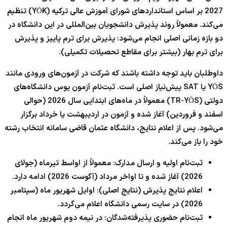
2027
بر اساس استانداردهای شورای آموزش عالی ترکیه (YÖK) تنظیم
می‌کند. معمولاً روند پذیرش دانشجویان بین‌المللی در این دانشگاه در
دو بازه زمانی اصلی انجام می‌شود: پذیرش برای ترم پاییز و پذیرش
برای ترم بهار (بیشتر برای مقاطع تحصیلات تکمیلی).
داوطلبان باید توجه داشته باشند که شرکت در آزمون‌های ورودی مانند
YÖS یا SAT پیش‌نیاز اصلی است. ثبت‌نام آزمون یوس دانشگاه‌های
دولتی (TR-YÖS) معمولاً در ماه‌های ابتدایی سال
2026
(حوالی
اسفند و فروردین) آغاز شده و آزمون در اردیبهشت یا خرداد برگزار
می‌شود. پس از اعلام نتایج، دانشگاه عثمان قاضی سامانه انتخاب رشته
خود را باز می‌کند.
ثبت‌نام اولیه و ارسال مدارک: معمولاً از اواسط تیرماه (جولای
6
202
) آغاز شده و تا اواخر مرداد (آگوست
2026
) ادامه دارد.
اعلام نتایج پذیرش (نتایج اصلی): اوایل شهریور ماه (سپتامبر
2026
) در سایت رسمی دانشگاه اعلام می‌گردد.
ثبت‌نام حضوری پذیرفته‌شدگان: در نیمه دوم شهریور ماه انجام