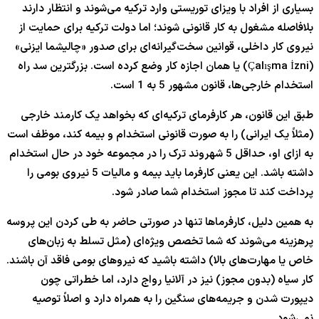
بسیاری از افراد با ویزای توریستی وارد ترکیه می‌شوند و انتظار دارند
بلافاصله مشغول به کار قانونی شوند؛ اما دولت ترکیه برای حمایت از
نیروی کار داخلی، قوانین سخت‌گیرانه‌ای برای صدور «چالیشما ایزنی»
(Çalışma İzni) یا همان اجازه کار وضع کرده است. بزرگترین سد راه
استخدام خارجی‌ها، قانون مشهور
5
به
1
است.
طبق این قانون، هر کارفرمای ترکیه‌ای که بخواهد یک کارمند خارجی
(مثلاً یک ایرانی) را به صورت قانونی استخدام و بیمه کند، موظف است
به ازای او، حداقل
5
شهروند ترک را در مجموعه خود در حال استخدام
داشته باشد. این یعنی کارفرما باید بیمه و مالیات
5
نیروی بومی را
پرداخت کند تا مجوز استخدام شما صادر شود.
به همین دلیل، کارفرماها تنها در صورتی حاضر به طی کردن این پروسه
پرهزینه می‌شوند که شما تخصص ویژه‌ای (مثل تسلط به زبان‌های
خاص یا مهارت‌های بالا) داشته باشید که نیروهای بومی فاقد آن باشند.
کار سیاه (بدون مجوز) نیز در آلانیا رواج دارد، اما خطراتی چون
دیپورت شدن و جریمه‌های سنگین را به همراه دارد و اصلاً توصیه
نمی‌شود.