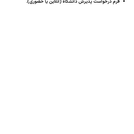
فرم درخواست پذیرش دانشگاه (آنلاین یا حضوری).