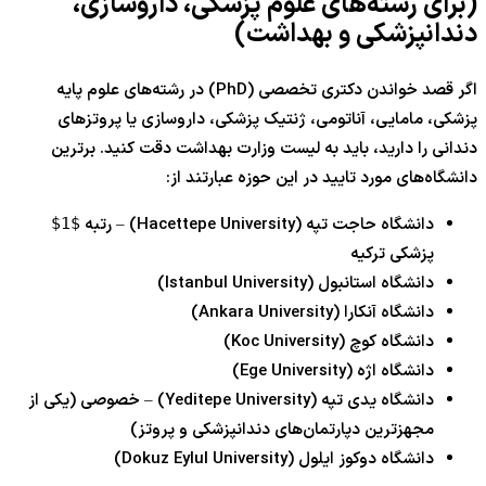
(برای رشته‌های علوم پزشکی، داروسازی،
دندانپزشکی و بهداشت)
اگر قصد خواندن دکتری تخصصی (PhD) در رشته‌های علوم پایه
پزشکی، مامایی، آناتومی، ژنتیک پزشکی، داروسازی یا پروتزهای
دندانی را دارید، باید به لیست وزارت بهداشت دقت کنید. برترین
دانشگاه‌های مورد تایید در این حوزه عبارتند از:
دانشگاه حاجت تپه (Hacettepe University) – رتبه
$1$
پزشکی ترکیه
دانشگاه استانبول (Istanbul University)
دانشگاه آنکارا (Ankara University)
دانشگاه کوچ (Koc University)
دانشگاه اژه (Ege University)
دانشگاه یدی تپه (Yeditepe University) – خصوصی (یکی از
مجهزترین دپارتمان‌های دندانپزشکی و پروتز)
دانشگاه دوکوز ایلول (Dokuz Eylul University)