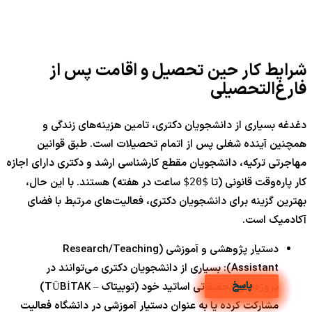
شرایط کار حین تحصیل و اقامت پس از
فارغ‌التحصیلی
دغدغه بسیاری از دانشجویان دکتری، تامین هزینه‌های زندگی و
همچنین آینده شغلی پس از اتمام تحصیلات است. طبق قوانین
مهاجرتی ترکیه، دانشجویان مقطع کارشناسی ارشد و دکتری دارای اجازه
کار پاره‌وقت قانونی (تا
ساعت در هفته) هستند. با این حال،
$20$
بهترین گزینه برای دانشجویان دکتری، فعالیت‌های مرتبط با فضای
آکادمیک است.
دستیار پژوهشی و آموزشی (Research/Teaching
Assistant): بسیاری از دانشجویان دکتری می‌توانند در
پاسخ
پاسخ
پاسخ
پاسخ
پاسخ
پاسخ
پاسخ
پاسخ
پاسخ
پاسخ
پروژه‌های تحقیقاتی اساتید خود (توبیتاک – TÜBİTAK)
مشارکت کرده یا به عنوان دستیار آموزشی در دانشگاه فعالیت