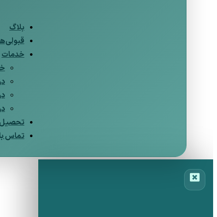
بلاگ
قبولی‌ها
خدمات
خد
در
در
در
تحصیل د
تماس با 