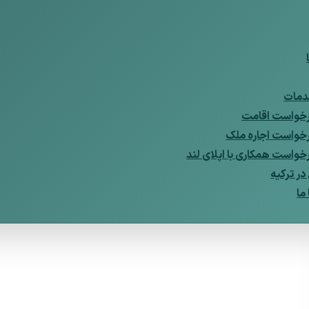
مات
خواست اقامت
خواست اجاره ملک
خواست همکاری با اپلای لند
ر ترکیه
ما