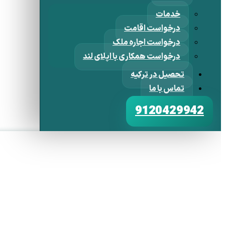
خدمات
درخواست اقامت
درخواست اجاره ملک
درخواست همکاری با اپلای لند
تحصیل در ترکیه
تماس با ما
9120429942