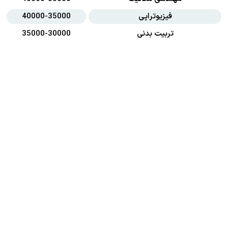
فیزیوتراپی
40000-35000
تربیت بدنی
35000-30000