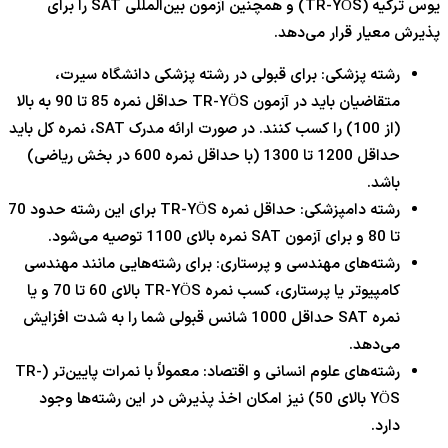
یوس ترکیه (TR-YÖS) و همچنین آزمون بین‌المللی SAT را برای
پذیرش معیار قرار می‌دهد.
رشته پزشکی: برای قبولی در رشته پزشکی دانشگاه سیرت،
متقاضیان باید در آزمون TR-YÖS حداقل نمره 85 تا 90 به بالا
(از 100) را کسب کنند. در صورت ارائه مدرک SAT، نمره کل باید
حداقل 1200 تا 1300 (با حداقل نمره 600 در بخش ریاضی)
باشد.
رشته دامپزشکی: حداقل نمره TR-YÖS برای این رشته حدود 70
تا 80 و برای آزمون SAT نمره بالای 1100 توصیه می‌شود.
رشته‌های مهندسی و پرستاری: برای رشته‌هایی مانند مهندسی
کامپیوتر یا پرستاری، کسب نمره TR-YÖS بالای 60 تا 70 و یا
نمره SAT حداقل 1000 شانس قبولی شما را به شدت افزایش
می‌دهد.
رشته‌های علوم انسانی و اقتصاد: معمولاً با نمرات پایین‌تر (TR-
YÖS بالای 50) نیز امکان اخذ پذیرش در این رشته‌ها وجود
دارد.