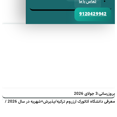
تماس با ما
9120429942
بروزرسانی:3 جولای 2026
معرفی دانشگاه آتاتورک ارزروم ترکیه/پذیرش+شهریه در سال 2026 /