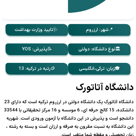
📍شهر: ارزروم
🩺تایید وزارت بهداشت
🏛️نوع دانشگاه: دولتی
📝پذیرش: YOS
🎓زبان: ترکی،انگلیسی
🪙رتبه در ترکیه: 13
دانشگاه آتاتورک
دانشگاه آتاتورک یک دانشگاه دولتی در ارزروم ترکیه است که دارای 23
دانشکده، 15 کالج حرفه ای، 6 موسسه و 16 مرکز تحقیقاتی با 33544
دانشجو است و پذیرش در این دانشگاه با آزمون ورودی است. شهریه
این دانشگاه به نسبت مقرون به صرفه و ارزان است و بسته به رشته ،
زبان تحصیلی و مقطع شما متغیر است.