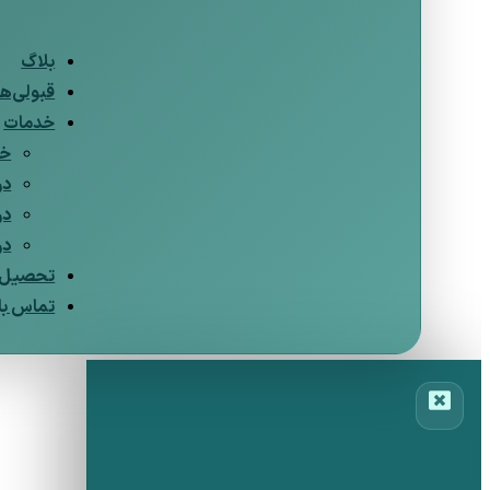
بلاگ
قبولی‌ها
خدمات
خد
در
در
در
تحصیل د
تماس با 