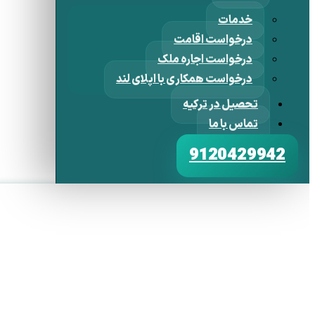
خدمات
درخواست اقامت
درخواست اجاره ملک
درخواست همکاری با اپلای لند
تحصیل در ترکیه
تماس با ما
9120429942