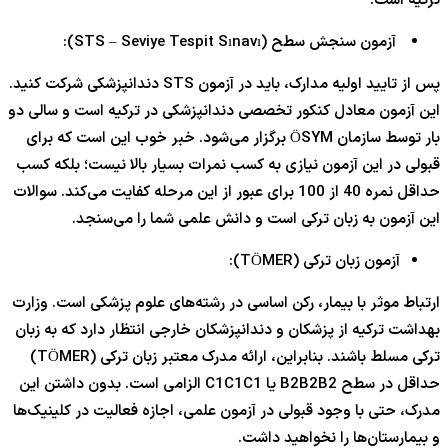
ترکیه است.
آزمون سنجش سطح (STS – Seviye Tespit Sınavı):
پس از تایید اولیه مدارک، باید در آزمون STS دندانپزشکی شرکت کنید.
این آزمون معادل کنکور تخصصی دندانپزشکی در ترکیه است و سالی دو
بار توسط سازمان ÖSYM برگزار می‌شود. خبر خوب این است که برای
قبولی در این آزمون نیازی به کسب نمرات بسیار بالا نیست؛ بلکه کسب
حداقل نمره 40 از 100 برای عبور از این مرحله کفایت می‌کند. سوالات
این آزمون به زبان ترکی است و دانش علمی شما را می‌سنجد.
آزمون زبان ترکی (TÖMER):
ارتباط موثر با بیمار، رکن اساسی در رشته‌های علوم پزشکی است. وزارت
بهداشت ترکیه از پزشکان و دندانپزشکان خارجی انتظار دارد که به زبان
ترکی مسلط باشند. بنابراین، ارائه مدرک معتبر زبان ترکی (TÖMER)
حداقل در سطح
2
B
B2B2
یا
1
C
C1C1
الزامی است. بدون داشتن این
مدرک، حتی با وجود قبولی در آزمون علمی، اجازه فعالیت در کلینیک‌ها
و بیمارستان‌ها را نخواهید داشت.