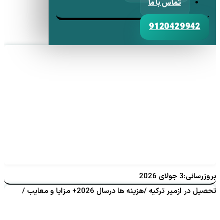
تماس با ما
9120429942
بروزرسانی:3 جولای 2026
تحصیل در ازمیر ترکیه /هزینه ها درسال 2026+ مزایا و معایب /