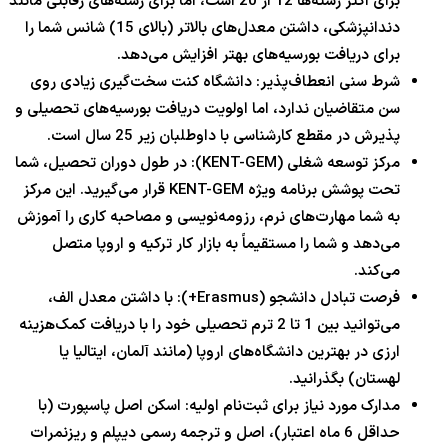
برای اکثر رشته‌ها
12
از
20
است، اما برای رشته‌های رقابتی مانند
دندانپزشکی، داشتن معدل‌های بالاتر (بالای
15
) شانس شما را
برای دریافت بورسیه‌های بهتر افزایش می‌دهد.
شرط سنی انعطاف‌پذیر: دانشگاه کنت سخت‌گیری زیادی روی
سن متقاضیان ندارد، اما اولویت دریافت بورسیه‌های تحصیلی و
پذیرش در مقطع کارشناسی با داوطلبان زیر
25
سال است.
مرکز توسعه شغلی (KENT-GEM): در طول دوران تحصیل، شما
تحت پوشش برنامه ویژه KENT-GEM قرار می‌گیرید. این مرکز
به شما مهارت‌های نرم، رزومه‌نویسی و مصاحبه کاری را آموزش
می‌دهد و شما را مستقیماً به بازار کار ترکیه و اروپا متصل
می‌کند.
فرصت تبادل دانشجو (Erasmus+): با داشتن معدل الف،
می‌توانید بین
1
تا
2
ترم تحصیلی خود را با دریافت کمک‌هزینه
ارزی در بهترین دانشگاه‌های اروپا (مانند آلمان، ایتالیا یا
لهستان) بگذرانید.
مدارک مورد نیاز برای ثبت‌نام اولیه: اسکن اصل پاسپورت (با
حداقل
6
ماه اعتبار)، اصل و ترجمه رسمی دیپلم و ریزنمرات