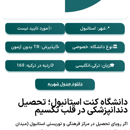
📍شهر: استانبول
🩺مورد تایید نیست
🏛️نوع دانشگاه: خصوصی
📝پذیرش: TR‌‌‌ بدون آزمون
🎓زبان: ترکی،انگلیسی
🪙رتبه در ترکیه: 169
دانلود جدول شهریه
دانشگاه کنت استانبول؛ تحصیل
دندانپزشکی در قلب تکسیم
اگر رویای تحصیل در مرکز فرهنگی و توریستی استانبول (میدان