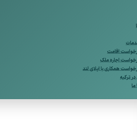
مات
خواست اقامت
خواست اجاره ملک
خواست همکاری با اپلای لند
ر ترکیه
ما