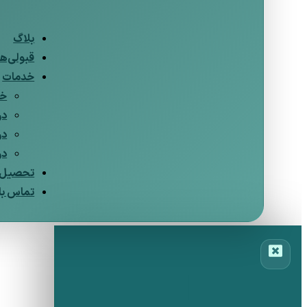
بلاگ
قبولی‌ها
خدمات
خد
در
در
در
تحصیل د
تماس با 