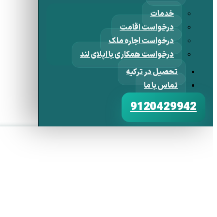
خدمات
درخواست اقامت
درخواست اجاره ملک
درخواست همکاری با اپلای لند
تحصیل در ترکیه
تماس با ما
9120429942