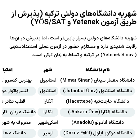
شهریه دانشگاه‌های دولتی ترکیه (پذیرش از
طریق آزمون Yetenek و YÖS/SAT)
شهریه دانشگاه‌های دولتی بسیار پایین‌تر است، اما پذیرش در آن‌ها
رقابت شدیدی دارد و مستلزم حضور در آزمون عملی استعدادسنجی
(Yetenek Sınavı) در ترکیه و تسلط به زبان ترکی است.
نام دانشگاه
شهر
اعتبار 
دانشگاه معمار سینان (Mimar Sinan)
استانبول
بهترین کنسرواتوا
دانشگاه استانبول (İstanbul Üniv.)
استانبول
کنسرواتوار دول
دانشگاه حاجت‌تپه (Hacettepe)
آنکارا
قطب تئاتر دو
دانشگاه آنکارا (Ankara Üniv.)
آنکارا
دانشکده زبان، تاریخ و
دانشگاه آنادولو (Anadolu)
اسکی‌شهیر
معروف به شهر د
دانشگاه دوکوز ایلول (Dokuz Eylül)
ازمیر
دانشکده هنره