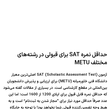
حداقل نمره SAT برای قبولی در رشته‌های
مختلف METU
آزمون SAT (Scholastic Assessment Test) اصلی‌ترین معیار
دانشگاه فنی خاورمیانه (METU) برای ارزیابی و پذیرش دانشجویان
بین‌المللی در مقطع کارشناسی است. در بسیاری از مقالات گفته می‌شود
که حداقل نمره قابل قبول برای اپلای 1200 از 1600 است؛ اما این
عدد صرفاً حداقل مورد نیاز برای “مجاز شدن به ثبت‌نام” است و به
هیچ وجه تضمین‌کننده قبولی شما نخواهد بود! با توجه به جایگاه