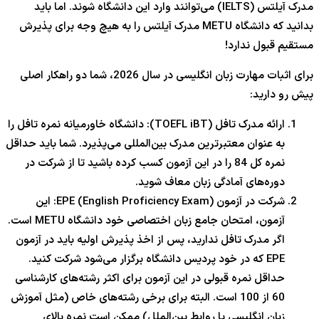
مدرک آیلتس (IELTS) می‌توانند وارد این دانشگاه شوند. اما باید
بدانید که دانشگاه METU مدرک آیلتس را به هیچ وجه برای پذیرش
مستقیم قبول ندارد!
برای اثبات مهارت زبان انگلیسی در سال 2026، شما دو راهکار اصلی
پیش رو دارید:
ارائه مدرک تافل (TOEFL iBT): دانشگاه خاورمیانه نمره تافل را
به عنوان معتبرترین مدرک بین‌المللی می‌پذیرد. شما باید حداقل
نمره کل 84 را در این آزمون کسب کرده باشید تا از شرکت در
دوره‌های آمادگی زبان معاف شوید.
شرکت در آزمون EPE (English Proficiency Exam): این
آزمون، امتحان جامع زبان اختصاصی خود دانشگاه METU است.
اگر مدرک تافل ندارید، پس از اخذ پذیرش اولیه باید در آزمون
EPE که در خود پردیس دانشگاه برگزار می‌شود شرکت کنید.
حداقل نمره قبولی در این آزمون برای اکثر رشته‌های کارشناسی
60 از 100 است. البته برای برخی رشته‌های خاص (مثل آموزش
زبان انگلیسی یا روابط بین‌الملل) ممکن است نمره بالای