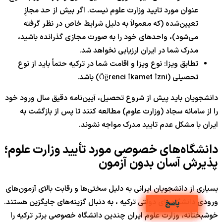
عنوان مورد تایید وزارت علوم نیست. اگر بیش از حد مجازِ
تعیین‌شده (که معمولاً به دلیل شرایط خاص در نظر گرفته
می‌شود)، واحدهای خود را به صورت مجازی گذرانده باشید،
مدرک شما در ایران ارزیابی نخواهد شد.
تطابق ویزا: نوع ویزا و اقامت شما در ترکیه حتماً باید از نوع
تحصیلی (Öğrenci İkamet İzni) باشد.
دانشجویان باید پیش از شروع تحصیل، آیین‌نامه دقیق سال ورود خود
را از سامانه سجاد (وزارت علوم) مطالعه کنند تا پس از بازگشت به
ایران با مشکل عدم تایید مدرک مواجه نشوند.
دانشگاه‌های خصوصی مورد تأیید وزارت علوم؛
پذیرش آسان بدون آزمون
بسیاری از دانشجویان ایرانی به دلیل سختی‌ها و رقابت بالای آزمون‌های
ورودی دانشگاه‌های دولتی ترکیه ، به دنبال گزینه‌های جایگزین هستند.
پاسخ
پاسخ
پاسخ
پاسخ
پاسخ
پاسخ
پاسخ
پاسخ
پاسخ
پاسخ
خوشبختانه، وزارت علوم ایران چندین دانشگاه خصوصی برتر ترکیه را