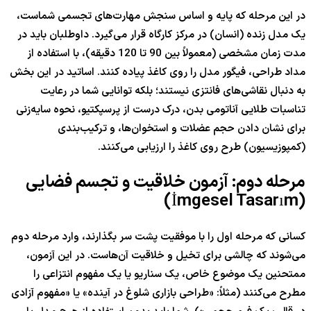
در این مرحله که پایه و اساس سنجش مهارت‌های تجسمی شماست،
یک مدل زنده (انسان) در مرکز کارگاه قرار می‌گیرد. داوطلبان باید در
مدت زمان مشخصی (معمولاً بین 90 تا 120 دقیقه)، با استفاده از
مداد طراحی، فیگور مدل را روی کاغذ پیاده کنند. اساتید در این بخش
به دنبال نقاشی‌های فانتزی نیستند؛ بلکه توانایی شما در رعایت
تناسبات طلایی آناتومی بدن، درک درست از پرسپکتیو، نحوه سایه‌زنی
برای نشان دادن حجم عضلات و استخوان‌ها، و ترکیب‌بندی
(کمپوزیسیون) طرح روی کاغذ را ارزیابی می‌کنند.
مرحله دوم: آزمون خلاقیت و تجسم فضایی
(İmgesel Tasarım)
کسانی که مرحله اول را با موفقیت پشت سر بگذارند، وارد مرحله دوم
می‌شوند که چالشی برای تخیل و خلاقیت آن‌هاست. در این آزمون،
ممتحنین یک موضوع خاص، یک سناریو یا یک مفهوم انتزاعی را
مطرح می‌کنند (مثلاً: «طراحی بازاری شلوغ در آینده» یا «مفهوم آزادی