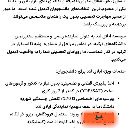
2 سال)، هزینه‌های مقرون‌به‌صرفه و تقاضای بالای بازار، این رشته به
یکی از محبوب‌ترین انتخاب‌های دانشجویان تبدیل شده است. اما عبور
از مسیر مهاجرت تحصیلی بدون یک راهنمای متخصص می‌تواند
پرهزینه و پرریسک باشد.
موسسه اپلای لند به عنوان نماینده رسمی و مستقیم معتبرترین
دانشگاه‌های ترکیه، در تمامی مراحل از مشاوره اولیه تا استقرار در
ترکیه در کنار شماست. ما رویاهای تحصیلی شما را به واقعیت تبدیل
می‌کنیم.
خدمات ویژه اپلای لند برای دانشجویان:
اخذ پذیرش قطعی و تضمینی: بدون نیاز به کنکور و آزمون‌های
سخت (YÖS/SAT) در کمتر از 7 روز کاری.
بورسیه‌های اختصاصی تا 70%: کاهش چشمگیر شهریه
دانشگاه‌ها به لطف سهمیه نمایندگی اپلای لند.
خدمات VIP پس از ورود: استقبال فرودگاهی، رزرو خوابگاه،
پاسخ
پاسخ
پاسخ
پاسخ
پاسخ
پاسخ
پاسخ
پاسخ
پاسخ
پاسخ
افتتاح حساب بانکی و اخذ کارت اقامت (کیملیک).