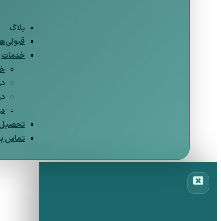
بلاگ
قبولی‌ها
خدمات
خد
در
در
در
تحصیل د
تماس با 