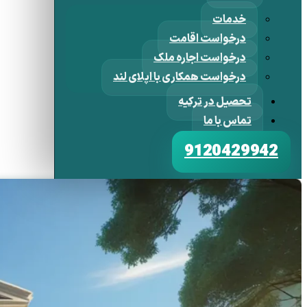
خدمات
درخواست اقامت
درخواست اجاره ملک
درخواست همکاری با اپلای لند
تحصیل در ترکیه
تماس با ما
9120429942