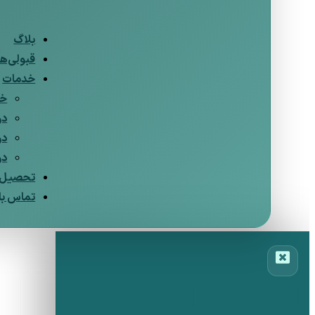
بلاگ
قبولی‌ها
خدمات
خد
در
در
در
تحصیل د
تماس با 