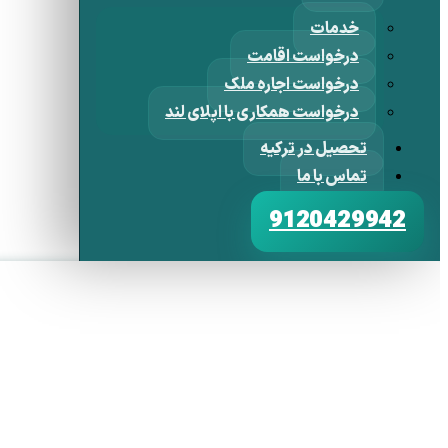
خدمات
درخواست اقامت
درخواست اجاره ملک
درخواست همکاری با اپلای لند
تحصیل در ترکیه
تماس با ما
9120429942