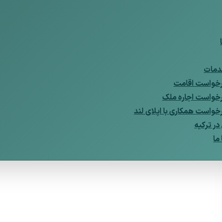
مات
خواست اقامت
خواست اجاره ملک
خواست همکاری با اپلای لند
ر ترکیه
ما