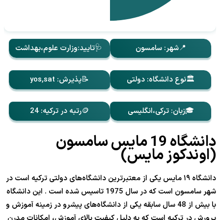
📍شهر: سامسون
🩺تایید:وزارت علوم،بهداشت
🏛️نوع دانشگاه: دولتی
📝پذیرش: yos,sat
🎓زبان: ترکی،انگلیسی
🪙رتبه در ترکیه: 24
دانشگاه 19 مایس سامسون
(اوندکوز مایس)
دانشگاه ۱۹ مایس یکی از معتبرترین دانشگاه‌های دولتی ترکیه است در
شهر سامسون است که در سال 1975 تاسیس شده است . این دانشگاه
با بیش از 48 سال سابقه یکی از دانشگاه‌های پیشرو در زمینه آموزش و
پرورش در ترکیه است که به دلیل کیفیت بالای آموزش، امکانات مدرن