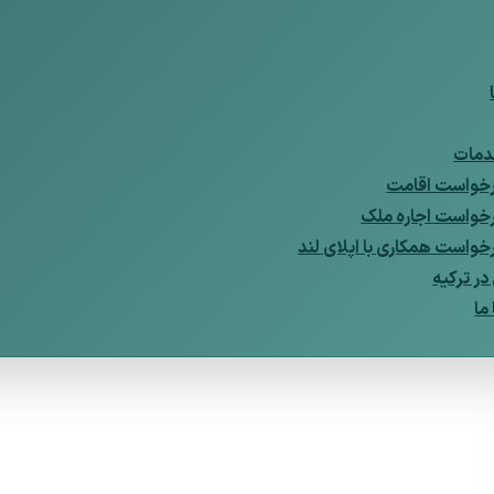
مات
خواست اقامت
خواست اجاره ملک
خواست همکاری با اپلای لند
ر ترکیه
ما