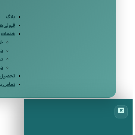
بلاگ
قبولی‌ها
خدمات
خد
در
در
در
تحصیل د
تماس با 