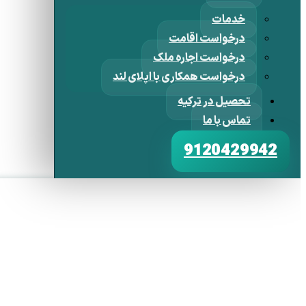
خدمات
درخواست اقامت
درخواست اجاره ملک
درخواست همکاری با اپلای لند
تحصیل در ترکیه
تماس با ما
9120429942