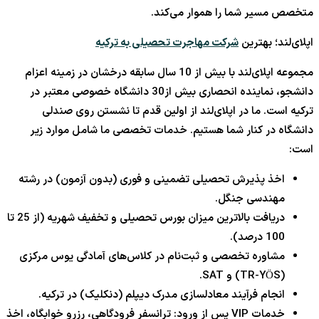
متخصص مسیر شما را هموار می‌کند.
اپلای‌لند؛ بهترین
شرکت مهاجرت تحصیلی به ترکیه
مجموعه اپلای‌لند با بیش از 10 سال سابقه درخشان در زمینه اعزام
دانشجو، نماینده انحصاری بیش از30 دانشگاه خصوصی معتبر در
ترکیه است. ما در اپلای‌لند از اولین قدم تا نشستن روی صندلی
دانشگاه در کنار شما هستیم. خدمات تخصصی ما شامل موارد زیر
است:
اخذ پذیرش تحصیلی تضمینی و فوری (بدون آزمون) در رشته
مهندسی جنگل.
دریافت بالاترین میزان بورس تحصیلی و تخفیف شهریه (از 25 تا
100 درصد).
مشاوره تخصصی و ثبت‌نام در کلاس‌های آمادگی یوس مرکزی
(TR-YÖS) و SAT.
انجام فرآیند معادلسازی مدرک دیپلم (دنکلیک) در ترکیه.
خدمات VIP پس از ورود: ترانسفر فرودگاهی، رزرو خوابگاه، اخذ