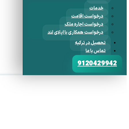
خدمات
درخواست اقامت
درخواست اجاره ملک
درخواست همکاری با اپلای لند
تحصیل در ترکیه
تماس با ما
9120429942