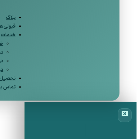
بلاگ
قبولی‌ها
خدمات
خد
در
در
در
تحصیل د
تماس با 