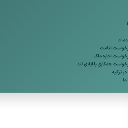
مات
خواست اقامت
خواست اجاره ملک
خواست همکاری با اپلای لند
ر ترکیه
ما