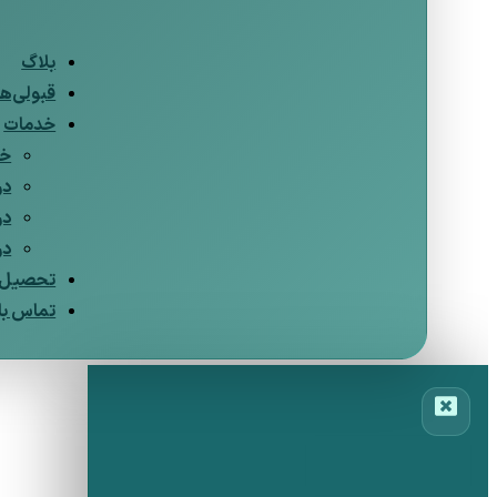
بلاگ
قبولی‌ها
خدمات
خد
در
در
در
تحصیل د
تماس با 