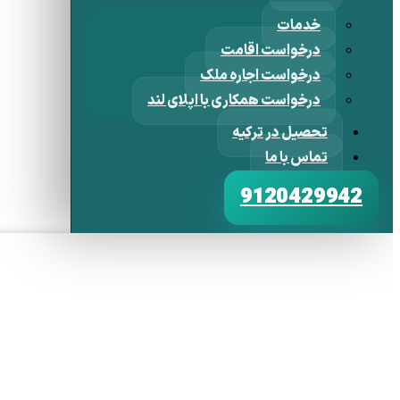
خدمات
درخواست اقامت
درخواست اجاره ملک
درخواست همکاری با اپلای لند
تحصیل در ترکیه
تماس با ما
9120429942